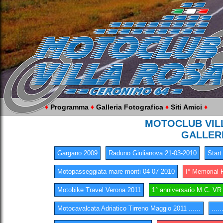
♦
Programma
♦
Galleria Fotografica
♦
Siti Amici
♦
MOTOCLUB VILL
GALLER
Gargano 2009
Raduno Giulianova 21-03-2010
Start
Motopasseggiata mare-monti 04-07-2010
I° Memorial 
Motobike Travel Verona 2011
1° anniversario M.C. VR
Motocavalcata Adriatico Tirreno Maggio 2011 ......
....