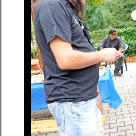
1
/
35