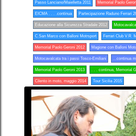
Passo Lanciano/Maielletta 2011
Memorial Paolo Geron
EICMA . . . .continua
Partecipazione Raduno Ferrari 2
Educazione alla Sicurezza Stradale 2012
Motocavalca
C.San Marco con Balloni Motrsport
Ferrari Club V.R. 
Memorial Paolo Geroni 2012
Magione con Balloni Moto
Motocavalcata tra i passi Tosco-Emiliani
...continua m
Memorial Paolo Geroni 2013
. . . continua, Memorial 
Cilento in moto, maggio 2014
Tour Sicilia 2015