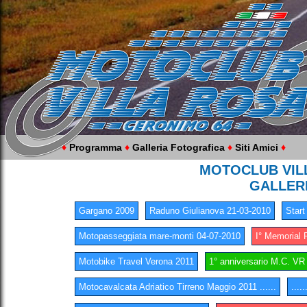
♦
Programma
♦
Galleria Fotografica
♦
Siti Amici
♦
MOTOCLUB VILL
GALLER
Gargano 2009
Raduno Giulianova 21-03-2010
Start
Motopasseggiata mare-monti 04-07-2010
I° Memorial 
Motobike Travel Verona 2011
1° anniversario M.C. VR
Motocavalcata Adriatico Tirreno Maggio 2011 ......
....