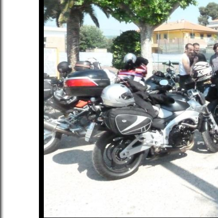
1
/
50