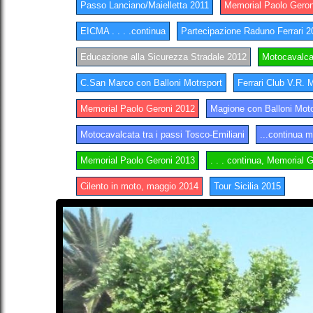
Passo Lanciano/Maielletta 2011
Memorial Paolo Geron
EICMA . . . .continua
Partecipazione Raduno Ferrari 2
Educazione alla Sicurezza Stradale 2012
Motocavalca
C.San Marco con Balloni Motrsport
Ferrari Club V.R. 
Memorial Paolo Geroni 2012
Magione con Balloni Moto
Motocavalcata tra i passi Tosco-Emiliani
...continua m
Memorial Paolo Geroni 2013
. . . continua, Memorial 
Cilento in moto, maggio 2014
Tour Sicilia 2015